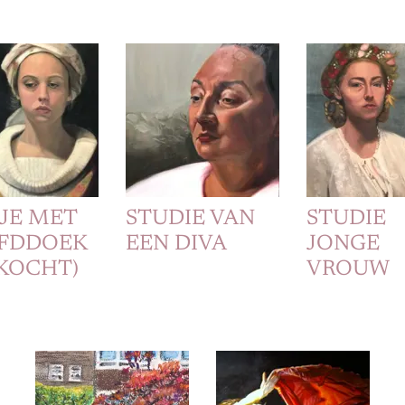
JE MET
STUDIE VAN
STUDIE
FDDOEK
EEN DIVA
JONGE
KOCHT)
VROUW