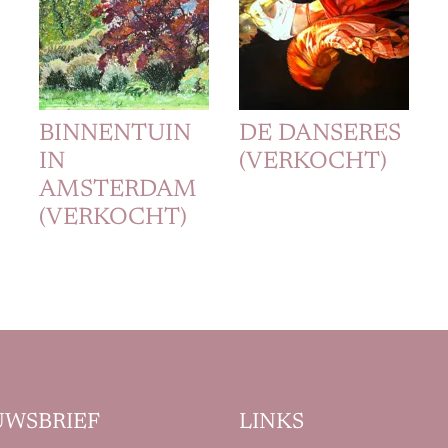
BINNENTUIN
DE DANSERES
IN
(VERKOCHT)
AMSTERDAM
(VERKOCHT)
UWSBRIEF
LINKS