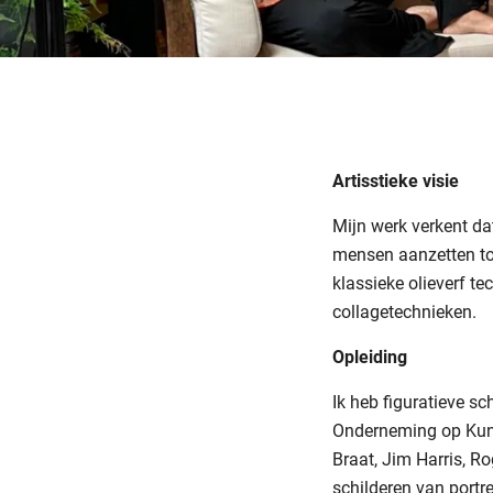
Artisstieke visie
Mijn werk verkent da
mensen aanzetten tot
klassieke olieverf t
collagetechnieken.
Opleiding
Ik heb figuratieve s
Onderneming op Kunst
Braat, Jim Harris, R
schilderen van portr