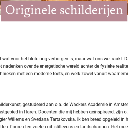
Originele schilderijen
t wat voor het blote oog verborgen is, maar wat ons wel raakt. D
 nadenken over de energetische wereld achter de fysieke realite
echnieken met een moderne toets, en werk zowel vanuit waarnemi
childerkunst, gestudeerd aan o.a. de Wackers Academie in Amste
gebied in Haren. Docenten die mij hebben geïnspireerd, zijn o
ogier Willems en Svetlana Tartakovska. Ik ben breed opgeleid in 
etten, figuren ten voeten uit, stillevens en landschappen. Het me