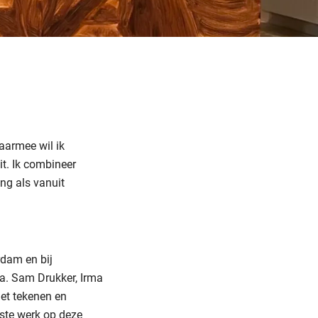
aarmee wil ik
it. Ik combineer
ng als vanuit
rdam en bij
.a. Sam Drukker, Irma
het tekenen en
este werk op deze