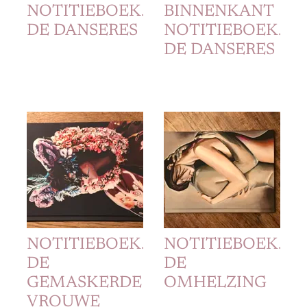
NOTITIEBOEKJE
BINNENKANT
DE DANSERES
NOTITIEBOEKJE
DE DANSERES
NOTITIEBOEKJE
NOTITIEBOEKJE
DE
DE
GEMASKERDE
OMHELZING
VROUWE